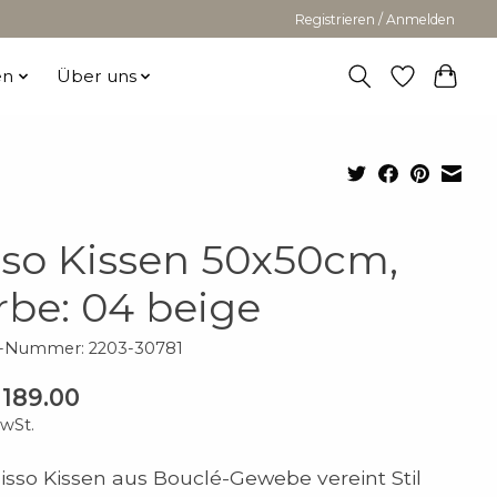
Registrieren / Anmelden
en
Über uns
sso Kissen 50x50cm,
rbe: 04 beige
l-Nummer: 2203-30781
189.00
MwSt.
isso Kissen aus Bouclé-Gewebe vereint Stil