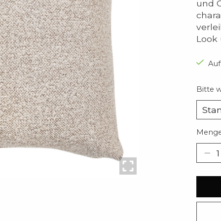
und G
chara
verle
Look 
Auf
Bitte 
Menge