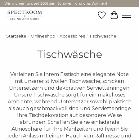
Wir widmen uns seit 2006 dem Schönen rund ums Wohnen!
Wunschzettel
Ihr Ware
Startseite
/
Onlineshop
/
Accessoires
/
Tischwäsche
Tischwäsche
Verleihen Sie Ihrem Esstisch eine elegante Note
mit unserer stilvollen Tischwäsche, schicken
Untersetzern und dekorativen Serviettenringen.
Unsere Tischwäsche sorgt für ein makelloses
Ambiente, während Untersetzer sowohl praktisch
als auch geschmackvoll sind und Serviettenringe
Ihre Tischdekoration auf besondere Weise
abrunden. Schaffen Sie eine einladende
Atmosphäre für Ihre Mahlzeiten und feiern Sie
jeden Anlass mit einem Hauch von Raffinesse und