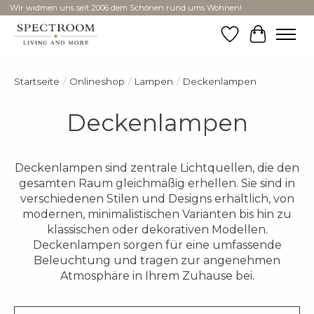
Wir widmen uns seit 2006 dem Schönen rund ums Wohnen!
Wunschzettel
Ihr Ware
Startseite
/
Onlineshop
/
Lampen
/
Deckenlampen
Deckenlampen
Deckenlampen sind zentrale Lichtquellen, die den
gesamten Raum gleichmäßig erhellen. Sie sind in
verschiedenen Stilen und Designs erhältlich, von
modernen, minimalistischen Varianten bis hin zu
klassischen oder dekorativen Modellen.
Deckenlampen sorgen für eine umfassende
Beleuchtung und tragen zur angenehmen
Atmosphäre in Ihrem Zuhause bei.