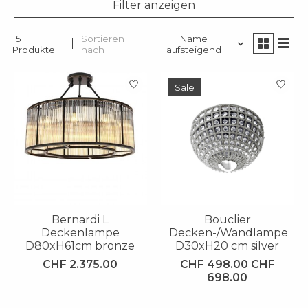
Filter anzeigen
15
Sortieren
Name
Produkte
nach
aufsteigend
Sale
Bernardi L
Bouclier
Deckenlampe
Decken-/Wandlampe
D80xH61cm bronze
D30xH20 cm silver
CHF 2.375.00
CHF 498.00
CHF
698.00