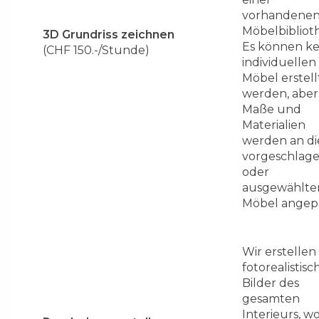
vorhandene
Möbelbibliot
3D Grundriss zeichnen
Es können ke
(CHF 150.-/Stunde)
individuellen
Möbel erstell
werden, aber
Maße und
Materialien
werden an di
vorgeschlag
oder
ausgewählte
Möbel angepa
Wir erstellen
fotorealistisc
Bilder des
gesamten
Interieurs, w