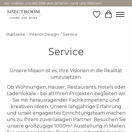
Wir widmen uns seit 2006 dem Schönen rund ums Wohnen!
Wunschzettel
Ihr Ware
Startseite
/
Interior Design
/
Service
Service
Unsere Mission ist es, Ihre Visionen in die Realität
umzusetzen.
Ob Wohnungen, Häuser, Restaurants, Hotels oder
Ladenlokale - bei all Ihren Projekten begleiten wir
Sie mit herausragender Fachkompetenz und
kreativen Ideen. Unsere langjährige Erfahrung
und unser engagiertes Einrichtungsteam machen
uns zu Ihrem zuverlässigen Partner. Besuchen Sie
unsere großzügige 1000m² Ausstellung in Meilen