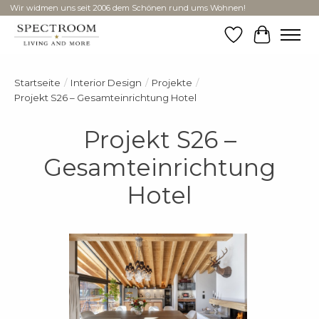
Wir widmen uns seit 2006 dem Schönen rund ums Wohnen!
Wunschzettel
Ihr Ware
Startseite
/
Interior Design
/
Projekte
/
Projekt S26 – Gesamteinrichtung Hotel
Projekt S26 –
Gesamteinrichtung
Hotel