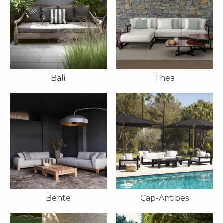
Bali
Thea
Bente
Cap-Antibes