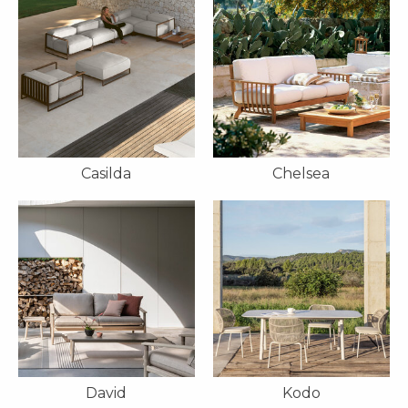
Casilda
Chelsea
David
Kodo