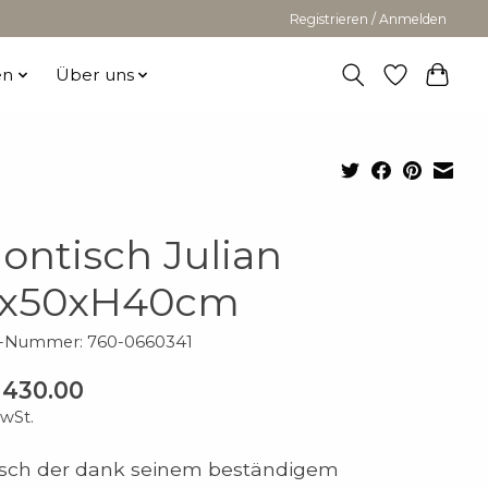
Registrieren / Anmelden
en
Über uns
lontisch Julian
x50xH40cm
el-Nummer: 760-0660341
 430.00
MwSt.
isch der dank seinem beständigem