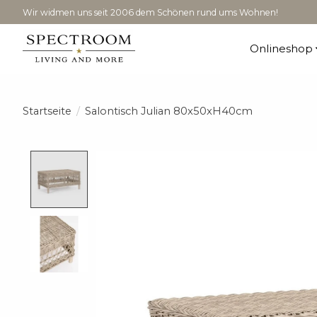
Wir widmen uns seit 2006 dem Schönen rund ums Wohnen!
Onlineshop
Startseite
/
Salontisch Julian 80x50xH40cm
Product image slideshow Items