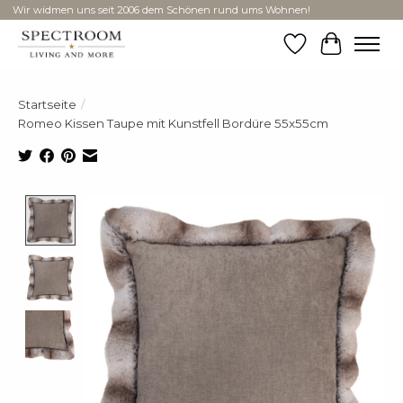
Wir widmen uns seit 2006 dem Schönen rund ums Wohnen!
Wunschzettel
Ihr Ware
Startseite
/
Romeo Kissen Taupe mit Kunstfell Bordüre 55x55cm
Product image slideshow Items