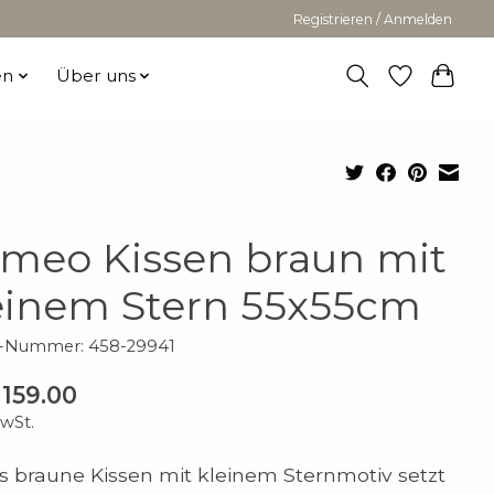
Registrieren / Anmelden
en
Über uns
meo Kissen braun mit
einem Stern 55x55cm
el-Nummer: 458-29941
159.00
MwSt.
s braune Kissen mit kleinem Sternmotiv setzt