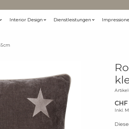
Interior Design
Dienstleistungen
Impression
x55cm
Ro
kl
Artik
CHF 
Inkl. 
Diese