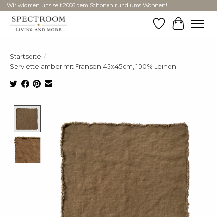
Wir widmen uns seit 2006 dem Schönen rund ums Wohnen!
Wunschzettel
Ihr Ware
Startseite
/
Serviette amber mit Fransen 45x45cm, 100% Leinen
Product image slideshow Items