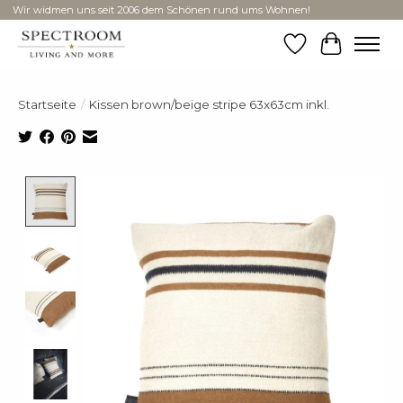
Wir widmen uns seit 2006 dem Schönen rund ums Wohnen!
Wunschzettel
Ihr Ware
Startseite
/
Kissen brown/beige stripe 63x63cm inkl.
Product image slideshow Items