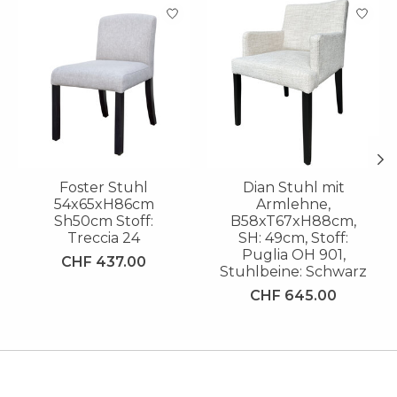
Produkt-Karussell-Artikel
Foster Stuhl
Dian Stuhl mit
54x65xH86cm
Armlehne,
Sh50cm Stoff:
B58xT67xH88cm,
Treccia 24
SH: 49cm, Stoff:
Puglia OH 901,
CHF 437.00
Stuhlbeine: Schwarz
CHF 645.00