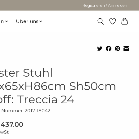
Registrieren / Anmelden
en
Über uns
ster Stuhl
x65xH86cm Sh50cm
off: Treccia 24
l-Nummer: 2017-18042
437.00
MwSt.