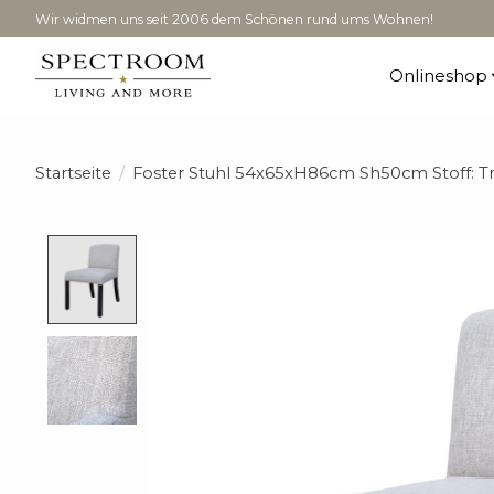
Wir widmen uns seit 2006 dem Schönen rund ums Wohnen!
Onlineshop
Startseite
/
Foster Stuhl 54x65xH86cm Sh50cm Stoff: Tr
Product image slideshow Items