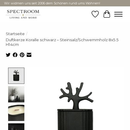
Wir widmen uns seit 2006 dem Schönen rund ums Wohnen!
Wunschzettel
Ihr Ware
Startseite
/
Duftkerze Koralle schwarz – Steinsalz/Schwemmholz 8x5.5
H14cm
Product image slideshow Items