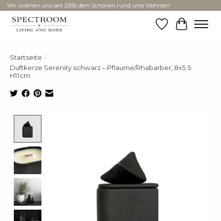
Wir widmen uns seit 2006 dem Schönen rund ums Wohnen!
Wunschzettel
Ihr Ware
Startseite
/
Duftkerze Serenity schwarz – Pflaume/Rhabarber, 8x5.5
H11cm
Product image slideshow Items