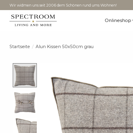
Wir widmen uns seit 2006 dem Schönen rund ums Wohnen!
Onlineshop
Startseite
/
Alun Kissen 50x50cm grau
Product image slideshow Items