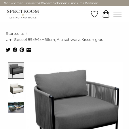
Wir widmen uns seit 2006 dem Schönen rund ums Wohnen!
Wunschzettel
Ihr Ware
Startseite
/
Umi Sessel 89x94xH66cm, Alu schwarz, Kissen grau
Product image slideshow Items