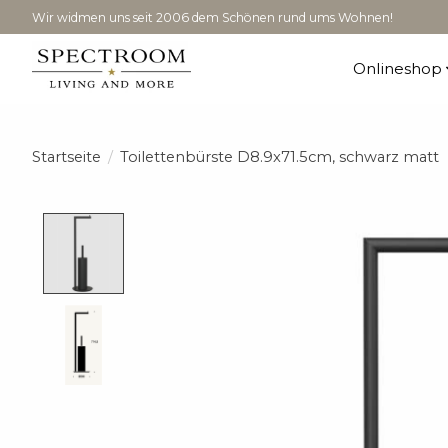
Wir widmen uns seit 2006 dem Schönen rund ums Wohnen!
Onlineshop
Startseite
/
Toilettenbürste D8.9x71.5cm, schwarz matt
Product image slideshow Items