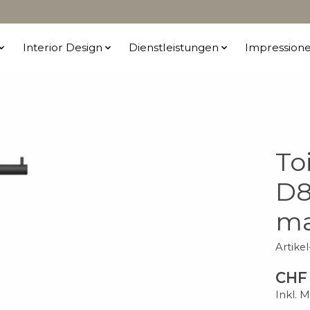
Interior Design
Dienstleistungen
Impression
To
D8
ma
Artik
CHF
Inkl. 