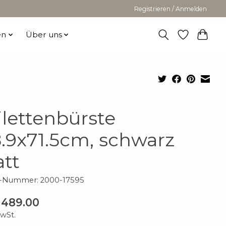
Registrieren / Anmelden
en
Über uns
ilettenbürste
.9x71.5cm, schwarz
tt
el-Nummer: 2000-17595
 489.00
MwSt.