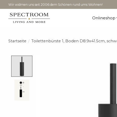
Wir widmen uns seit 2006 dem Schönen rund ums Wohnen!
Onlineshop
Startseite
/
Toilettenbürste 1, Boden D8.9x41.5cm, schw
Product image slideshow Items