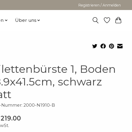
Registrieren / Anmelden
en
Über uns
ilettenbürste 1, Boden
.9x41.5cm, schwarz
tt
el-Nummer: 2000-N1910-B
219.00
MwSt.