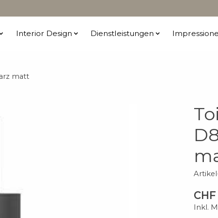
Interior Design
Dienstleistungen
Impression
arz matt
To
D8
ma
Artik
CHF 
Inkl. 