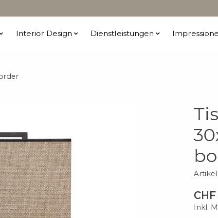
Interior Design
Dienstleistungen
Impression
order
Ti
30
bo
Artike
CHF 
Inkl. 