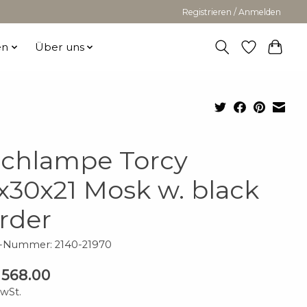
Registrieren / Anmelden
en
Über uns
schlampe Torcy
x30x21 Mosk w. black
rder
l-Nummer: 2140-21970
568.00
MwSt.