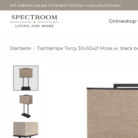
Wir widmen uns seit 2006 dem Schönen rund ums Wohnen!
Onlineshop
Startseite
/
Tischlampe Torcy 30x30x21 Mosk w. black b
Product image slideshow Items