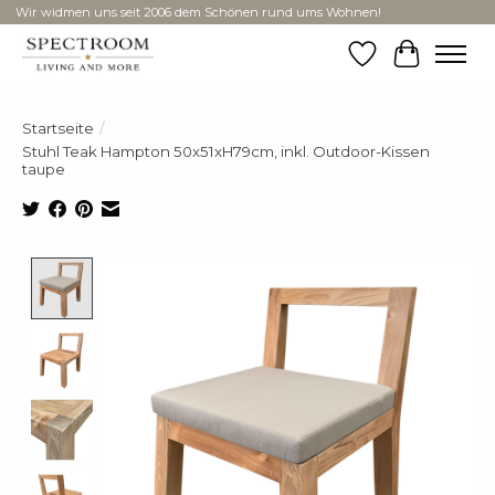
Wir widmen uns seit 2006 dem Schönen rund ums Wohnen!
Wunschzettel
Ihr Ware
Startseite
/
Stuhl Teak Hampton 50x51xH79cm, inkl. Outdoor-Kissen
taupe
Product image slideshow Items