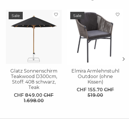
Produkt-Karussell-Artikel
Sale
Sale
Glatz Sonnenschirm
Elmira Armlehnstuhl
Teakwood D300cm,
Outdoor (ohne
Stoff: 408 schwarz,
Kissen)
Teak
CHF 155.70
CHF
CHF 849.00
CHF
519.00
1.698.00