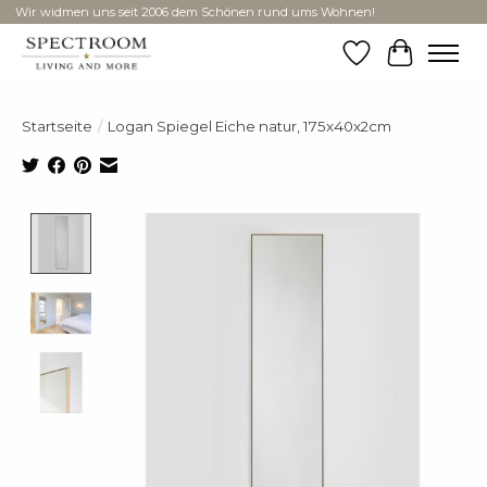
Wir widmen uns seit 2006 dem Schönen rund ums Wohnen!
Wunschzettel
Ihr Ware
Startseite
/
Logan Spiegel Eiche natur, 175x40x2cm
Product image slideshow Items