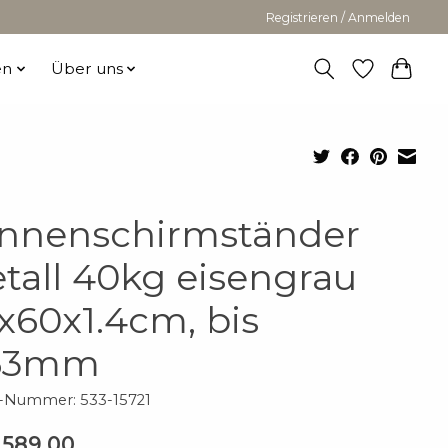
Registrieren / Anmelden
en
Über uns
nnenschirmständer
tall 40kg eisengrau
x60x1.4cm, bis
63mm
l-Nummer: 533-15721
589.00