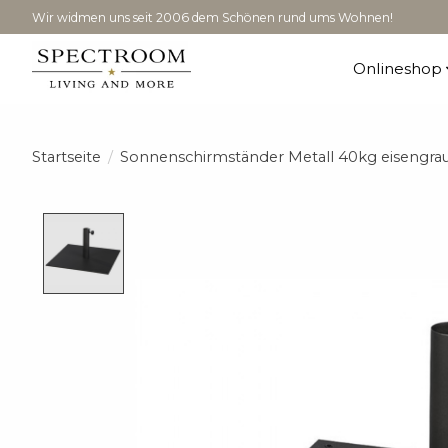
Wir widmen uns seit 2006 dem Schönen rund ums Wohnen!
Onlineshop
Startseite
/
Sonnenschirmständer Metall 40kg eisengr
Product image slideshow Items