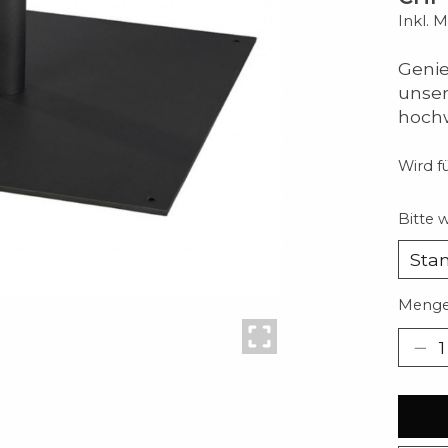
Inkl. 
Genie
unse
hochw
Wird fü
Bitte 
Menge