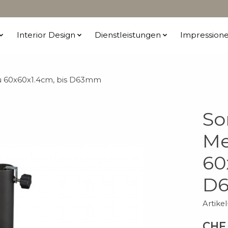
Interior Design
Dienstleistungen
Impression
au 60x60x1.4cm, bis D63mm
So
Me
60
D
Artike
CHF 