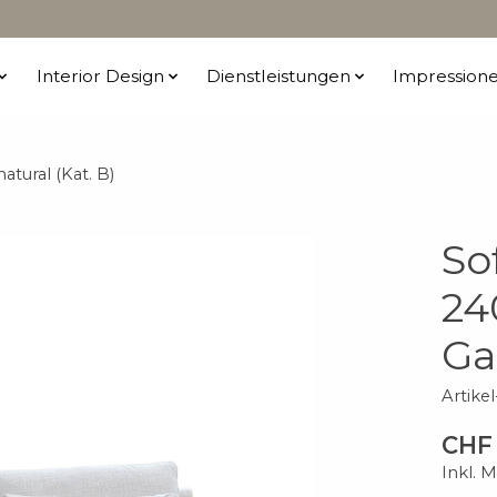
Interior Design
Dienstleistungen
Impression
tural (Kat. B)
So
24
Ga
Artik
CHF 
Inkl. 