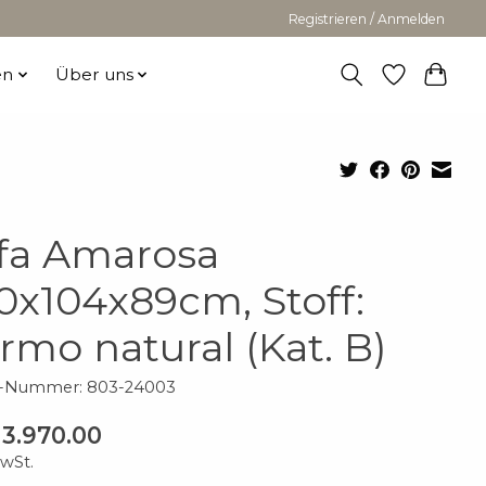
Registrieren / Anmelden
en
Über uns
fa Amarosa
0x104x89cm, Stoff:
rmo natural (Kat. B)
el-Nummer: 803-24003
3.970.00
MwSt.