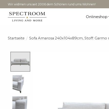
Wir widmen uns seit 2006 dem Schönen rund ums Wohnen!
Onlineshop
Startseite
/
Sofa Amarosa 240x104x89cm, Stoff: Garmo na
Product image slideshow Items