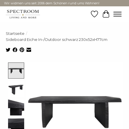
Wir widmen uns seit 2006 dem Schönen rund ums Wohnen!
Wunschzettel
Ihr Ware
Startseite
/
Sideboard Eiche In-/Outdoor schwarz 230x52xH77cm
Product image slideshow Items