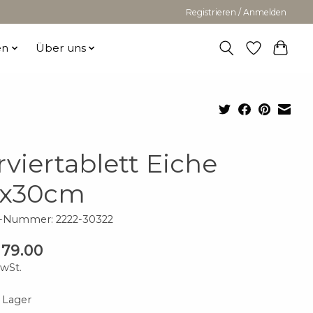
Registrieren / Anmelden
en
Über uns
rviertablett Eiche
x30cm
l-Nummer: 2222-30322
79.00
MwSt.
 Lager