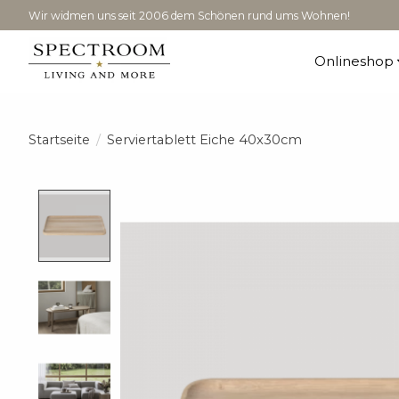
Wir widmen uns seit 2006 dem Schönen rund ums Wohnen!
Onlineshop
Startseite
/
Serviertablett Eiche 40x30cm
Product image slideshow Items