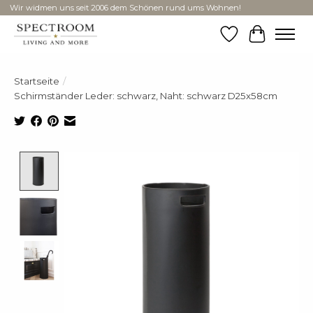
Wir widmen uns seit 2006 dem Schönen rund ums Wohnen!
Wunschzettel
Ihr Ware
Startseite
/
Schirmständer Leder: schwarz, Naht: schwarz D25x58cm
Product image slideshow Items