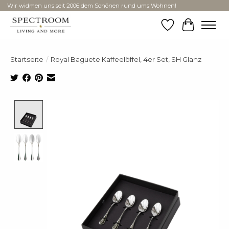
Wir widmen uns seit 2006 dem Schönen rund ums Wohnen!
Wunschzettel
Ihr Ware
Startseite
/
Royal Baguete Kaffeelöffel, 4er Set, SH Glanz
Product image slideshow Items