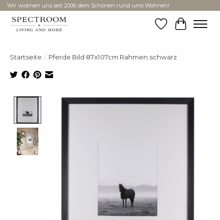
Wir widmen uns seit 2006 dem Schönen rund ums Wohnen!
Wunschzettel
Ihr Ware
Startseite
/
Pferde Bild 87x107cm Rahmen schwarz
Product image slideshow Items