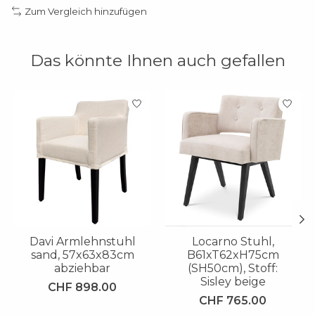
Zum Vergleich hinzufügen
Das könnte Ihnen auch gefallen
Produkt-Karussell-Artikel
Davi Armlehnstuhl
Locarno Stuhl,
sand, 57x63x83cm
B61xT62xH75cm
abziehbar
(SH50cm), Stoff:
Sisley beige
CHF 898.00
CHF 765.00