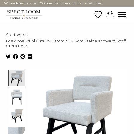
Wir widmen uns seit 2006 dem Schönen rund ums Wohnen!
Wunschzettel
Ihr Ware
Startseite
/
Los Altos Stuhl 60x60xH82cm, SH48cm, Beine schwarz, Stoff
Creta Pearl
Product image slideshow Items