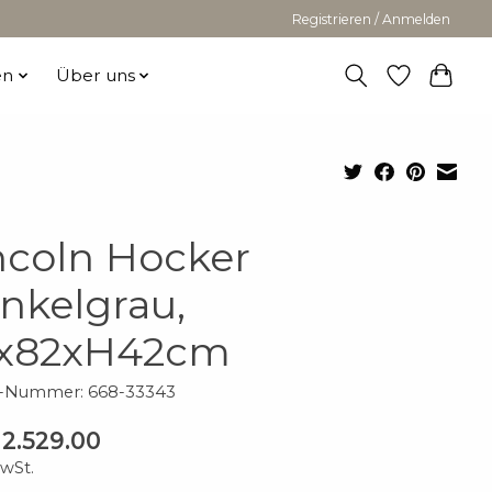
Registrieren / Anmelden
en
Über uns
ncoln Hocker
nkelgrau,
x82xH42cm
el-Nummer: 668-33343
2.529.00
MwSt.