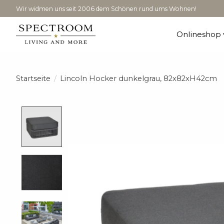
Wir widmen uns seit 2006 dem Schönen rund ums Wohnen!
Onlineshop
Startseite
/
Lincoln Hocker dunkelgrau, 82x82xH42cm
Product image slideshow Items