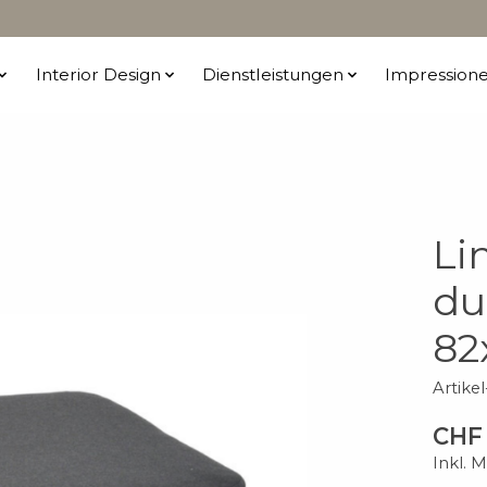
Interior Design
Dienstleistungen
Impression
Li
du
82
Artik
CHF 
Inkl. 