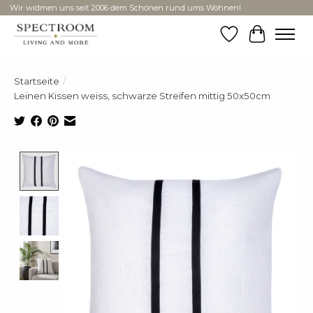
Wir widmen uns seit 2006 dem Schönen rund ums Wohnen!
Wunschzettel
Ihr Ware
Startseite
/
Leinen Kissen weiss, schwarze Streifen mittig 50x50cm
Product image slideshow Items