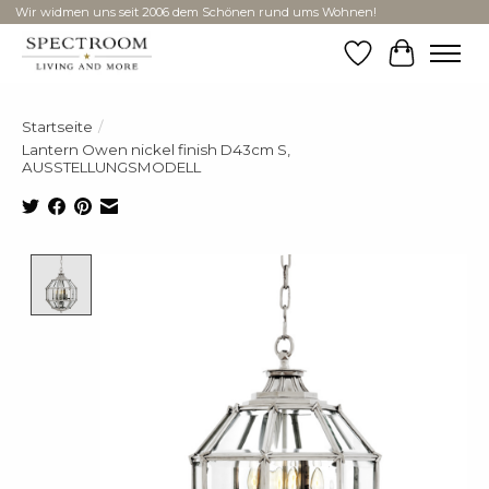
Wir widmen uns seit 2006 dem Schönen rund ums Wohnen!
Wunschzettel
Ihr Ware
Startseite
/
Lantern Owen nickel finish D43cm S,
AUSSTELLUNGSMODELL
Product image slideshow Items