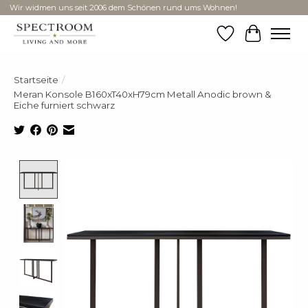
Wir widmen uns seit 2006 dem Schönen rund ums Wohnen!
Wunschzettel
Ihr Ware
Startseite
/
Meran Konsole B160xT40xH79cm Metall Anodic brown &
Eiche furniert schwarz
Product image slideshow Items