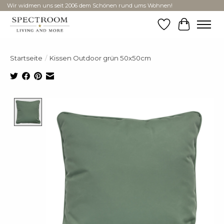
Wir widmen uns seit 2006 dem Schönen rund ums Wohnen!
Wunschzettel
Ihr Ware
Startseite
/
Kissen Outdoor grün 50x50cm
Product image slideshow Items