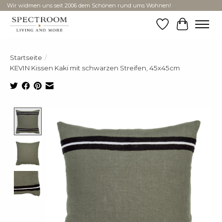
Wir widmen uns seit 2006 dem Schönen rund ums Wohnen!
Wunschzettel
Ihr Ware
Startseite
/
KEVIN Kissen Kaki mit schwarzen Streifen, 45x45cm
Product image slideshow Items