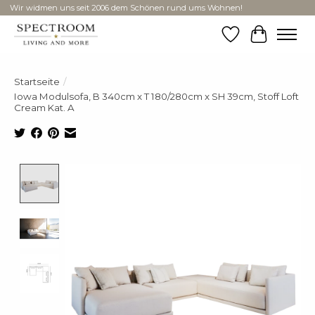
Wir widmen uns seit 2006 dem Schönen rund ums Wohnen!
Wunschzettel
Ihr Ware
Startseite
/
Iowa Modulsofa, B 340cm x T 180/280cm x SH 39cm, Stoff Loft
Cream Kat. A
Product image slideshow Items