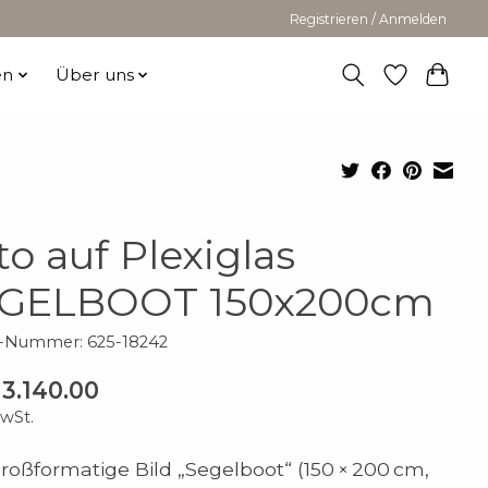
Registrieren / Anmelden
en
Über uns
to auf Plexiglas
GELBOOT 150x200cm
l-Nummer: 625-18242
3.140.00
MwSt.
roßformatige Bild „Segelboot“ (150 × 200 cm,