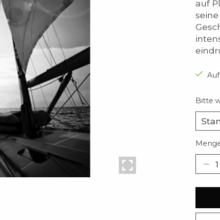
auf P
seine
Gesch
inten
eindr
Auf
Bitte 
Menge