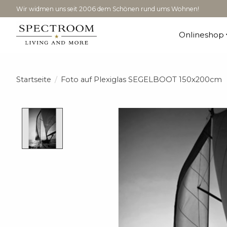
Wir widmen uns seit 2006 dem Schönen rund ums Wohnen!
Onlineshop
Startseite
/
Foto auf Plexiglas SEGELBOOT 150x200cm
Product image slideshow Items