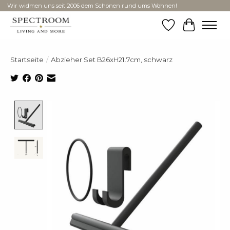
Wir widmen uns seit 2006 dem Schönen rund ums Wohnen!
Wunschzettel
Ihr Ware
Startseite
/
Abzieher Set B26xH21.7cm, schwarz
Product image slideshow Items