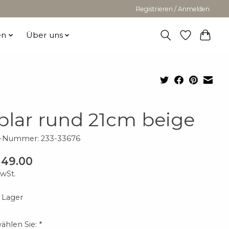
Registrieren / Anmelden
en
Über uns
blar rund 21cm beige
l-Nummer: 233-33676
 49.00
MwSt.
 Lager
wählen Sie:
*