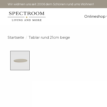
Wir widmen uns seit 2006 dem Schönen rund ums Wohnen!
Onlineshop
Startseite
/
Tablar rund 21cm beige
Product image slideshow Items