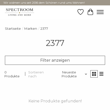
Wir widmen uns seit 2006 dem Schönen rund ums Wohnen!
Wunschzettel
Ihr Ware
Startseite
/
Marken
/
2377
2377
Filter anzeigen
0
Sortieren
Neueste
Produkte
nach
Produkte
Keine Produkte gefunden!