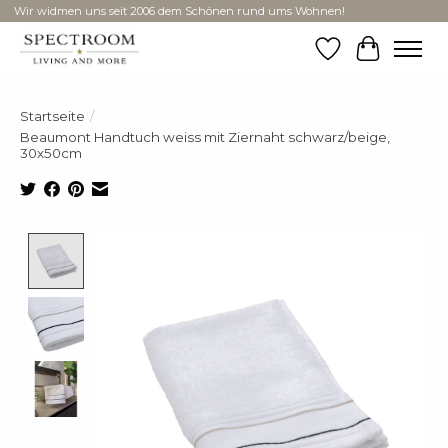
Wir widmen uns seit 2006 dem Schönen rund ums Wohnen!
Wunschzettel
Ihr Ware
Startseite
/
Beaumont Handtuch weiss mit Ziernaht schwarz/beige,
30x50cm
Product image slideshow Items