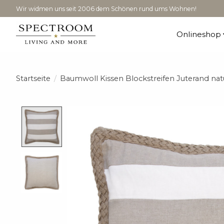
Wir widmen uns seit 2006 dem Schönen rund ums Wohnen!
Onlineshop
Startseite
/
Baumwoll Kissen Blockstreifen Juterand na
Product image slideshow Items