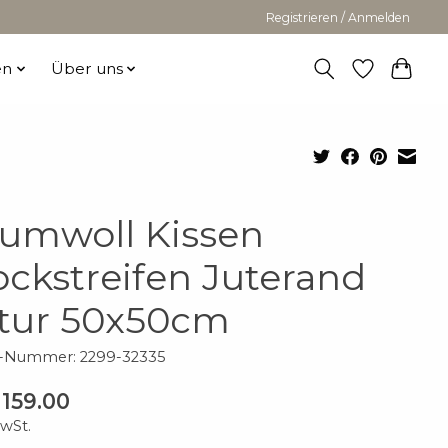
Registrieren / Anmelden
en
Über uns
umwoll Kissen
ockstreifen Juterand
tur 50x50cm
l-Nummer: 2299-32335
159.00
MwSt.