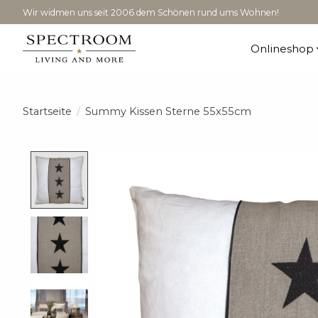
Wir widmen uns seit 2006 dem Schönen rund ums Wohnen!
Onlineshop
Startseite
/
Summy Kissen Sterne 55x55cm
Product image slideshow Items