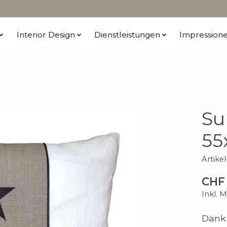
Interior Design
Dienstleistungen
Impression
Su
55
Artike
CHF 
Inkl. 
Dank